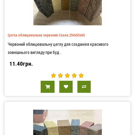
Цегла облицювальна червоний Скала 250х55х65
Червоний облицювальну цеглу для созданіея красивого
зовнішнього вигляду при буд..
11.40грн.