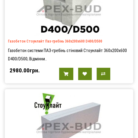
Газобетон Стоунлайт Паз-гребінь 360х200х600 D400/D500
Газобетон системи ПАЗ-гребінь стіновий Стоунлайт 360х200х600
D400/D500; Відмінни..
2980.00грн.