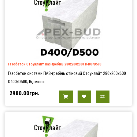
Газобетон Стоунлайт Паз-гребінь 280х200х600 D400/D500
Газобетон системи ПАЗ-гребінь стіновий Стоунлайт 280х200х600
D400/D500; Відмінни..
2980.00грн.