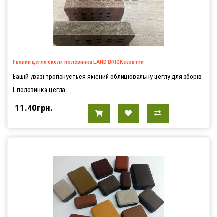
Рваний цегла скеля половинка LAND BRICK жовтий
Вашій увазі пропонується якісний облицювальну цеглу для зборів
L половинка.цегла..
11.40грн.