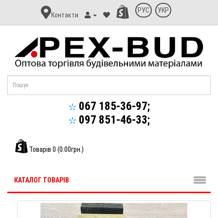
Контакт
РУС
УКР
Контакти
Апекс-
Буд
067 185-36-97;
097 851-46-33;
Товарів 0 (0.00грн.)
КАТАЛОГ ТОВАРІВ