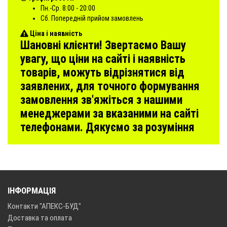
Пн.-Ср. 8:00 - 20:00
Сб. Попередній прийом замовлень
Ціна і наявність
Шановні клієнти! Звертаємо Вашу
увагу, що ціни на сайті і наявність
товарів, можуть відрізнятися від
заявлених, для точного формування
замовлення зв'яжіться з нашими
менеджерами за вказаними на сайті
телефонами. Дякуємо за розуміння
ІНФОРМАЦІЯ
Контакти "АПЕКС-БУД"
Доставка та оплата