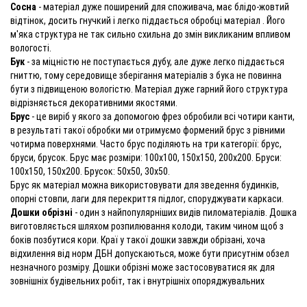
Сосна
- матеріал дуже поширений для споживача, має блідо-жовтий
відтінок, досить гнучкий і легко піддається обробці матеріал . Його
м'яка структура не так сильно схильна до змін викликаним впливом
вологості.
Бук
- за міцністю не поступається дубу, але дуже легко піддається
гниттю, тому середовище зберігання матеріалів з бука не повинна
бути з підвищеною вологістю. Матеріал дуже гарний його структура
відрізняється декоративними якостями.
Брус
- це виріб у якого за допомогою фрез обробили всі чотири канти,
в результаті такої обробки ми отримуємо формений брус з рівними
чотирма поверхнями. Часто брус поділяють на три категорії: брус,
бруси, брусок. Брус має розміри: 100х100, 150х150, 200х200. Бруси:
100х150, 150х200. Брусок: 50х50, 30х50.
Брус як матеріал можна використовувати для зведення будинків,
опорні стовпи, лаги для перекриття підлог, споруджувати каркаси.
Дошки обрізні
- один з найпопулярніших видів пиломатеріалів. Дошка
виготовляється шляхом розпилювання колоди, таким чином щоб з
боків позбутися кори. Краї у такої дошки завжди обрізані, хоча
відхилення від норм ДБН допускаються, може бути присутнім обзел
незначного розміру. Дошки обрізні може застосовуватися як для
зовнішніх будівельних робіт, так і внутрішніх опоряджувальних