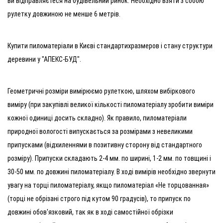
ви відправляєтеся на будівельний ринок. Необхідно взяти з собою
рулетку довжиною не менше 6 метрів.
Купити пиломатеріали в Києві стандартихразмеров і стану структури
деревини у "АПЕКС-БУД".
Геометричні розміри вимірюємо рулеткою, шляхом вибіркового
виміру (при закупівлі великої кількості пиломатеріалу зробити виміри
кожної одиниці досить складно). Як правило, пиломатеріали
природної вологості випускається за розмірами з невеликими
припусками (відхиленнями в позитивну сторону від стандартного
розміру). Припуски складають 2-4 мм. по ширині, 1-2 мм. по товщині і
30-50 мм. по довжині пиломатеріалу. В ході вимірів необхідно звернути
увагу на торці пиломатеріалу, якщо пиломатеріал «Не торцованная»
(торці не обрізані строго під кутом 90 градусів), то припуск по
довжині обов'язковий, так як в ході самостійної обрізки