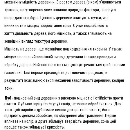
механічну міцність деревини. З ростом дерева (віком) з'являються
тріщини, на утворення яких впливає природні фактори, і напруга
всередині стовбура. Цінність деревини знижують сучки, які
виникають в місцях проростання гілок. Сучки послаблюють
життєдіяльність дерева, його міцність, а також впливають на
зовнішній вигляд текстури деревини.
Міцність на дереві - це механічне пошкодження клітковини. У таких
місцях зіпсований зовнішній вигляд деревини і важко проводити
обробку дерева. Найчастіше в цих місцях зустрічаються грибні плями
і засмолкі. Такі пороки призводять до гниючим процесам, в
результаті яких змінюються механічні властивості деревини, колірні
тони.
Дуб
- поширений вид деревини з високою міцністю і стійкістю проти
гниття. Дуб має гарну текстуру і колір, непогано обробляється. Для
того щоб вироби з дуба мали високі декоративні якості, його
піддають деяким обробкам, як обкурення або травлення. Перше
впливає на колір, а друге збільшує твердість деревини, хоча цей
процес також збільшує і крихкість.