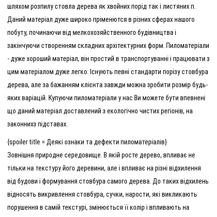
шляхом розпилу стовла дерева як хвойних порід так і листяних п.
Даний матеріал дуже широко пріменются в різних сферах нашого
побуту, починаючи від мелкохозяйственного будівництва і
закінчуючи створенням складних архітектурних форм. Пиломатеріали
- дуже хороший матеріал, він простий в транспортуванні і працювати з
цим матеріалом дуже легко. Існують певні стандарти порізу стовбура
дерева, але за бажанням клієнта завжди можна зробити розмір будь-
яких варіацій. Купуючи пиломатеріали у нас Ви можете бути впевнені
що даний матеріал доставлений з екологічно чистих регіонів, на
законнихз підставах.
{spoiler title = Деякі ознаки та дефекти пиломатеріалів}
Зовнішня природне середовище. В якій росте дерево, впливає не
тільки на текстуру його деревини, але і впливає на різні відхилення
від будови і формування стовбура самого дерева. До таких відхилень
відносять викривлення стовбура, сучки, нарости, які викликають
порушення в самій текстурі, змінюється її колір і впливають на