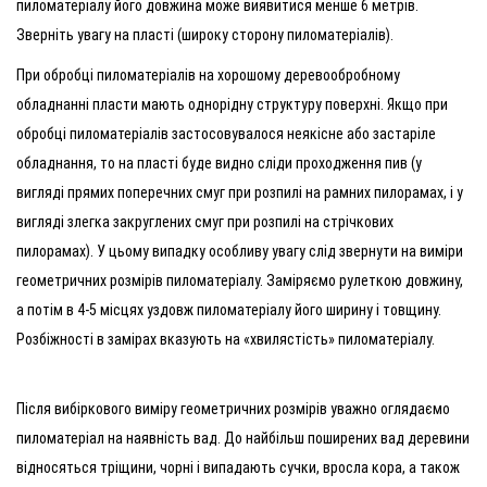
пиломатеріалу його довжина може виявитися менше 6 метрів.
Зверніть увагу на пласті (широку сторону пиломатеріалів).
При обробці пиломатеріалів на хорошому деревообробному
обладнанні пласти мають однорідну структуру поверхні. Якщо при
обробці пиломатеріалів застосовувалося неякісне або застаріле
обладнання, то на пласті буде видно сліди проходження пив (у
вигляді прямих поперечних смуг при розпилі на рамних пилорамах, і у
вигляді злегка закруглених смуг при розпилі на стрічкових
пилорамах). У цьому випадку особливу увагу слід звернути на виміри
геометричних розмірів пиломатеріалу. Заміряємо рулеткою довжину,
а потім в 4-5 місцях уздовж пиломатеріалу його ширину і товщину.
Розбіжності в замірах вказують на «хвилястість» пиломатеріалу.
Після вибіркового виміру геометричних розмірів уважно оглядаємо
пиломатеріал на наявність вад. До найбільш поширених вад деревини
відносяться тріщини, чорні і випадають сучки, вросла кора, а також