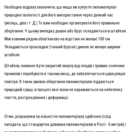
Необхідно відразу зазначити, що якщо ви купуєте пиломатеріал
природної вологості для його використання через деякий час
(місяць, два і т. Д.) То вам необхідно організувати його правильне
зберігання. У цьому випадку дошки або брус складаються в штабеля.
Між кожним рядом обов'язково на відстані не менше 100 см.
Укладаються прокладки (тонкий брусок) диною не менше ширини
штабеля.
Штабель повинен бути закритий зверху від опадів і прямих сонячних
променів і перебувати в такому місці, де забезпечується циркуляція
повітря. В таких умовах зберігання пиломатеріали піддаються
природній сушці, в процесі якої вони не наражаються на небезпеку
гниття, розтріскування і деформації.
Отже, розрахунки за кількістю пиломатеріалу здійснені (слід
нагадати, що стандартна довжина пиломатеріалів в Росії - 6 метрів) і