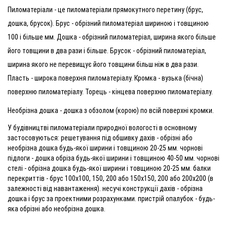
Пиломатеріали - це пиломатеріали прямокутного перетину (брус,
дошка, брусок). Брус - обрізний пиломатеріал шириною і товщиною
100 і більше мм. Дошка - обрізний пиломатеріал, ширина якого більше
його товщини в два рази і більше. Брусок - обрізний пиломатеріал,
ширина якого не перевищує його товщини більш ніж в два рази.
Пласть - широка поверхня пиломатеріалу. Кромка - вузька (бічна)
поверхню пиломатеріалу. Торець - кінцева поверхню пиломатеріалу.
Необрізна дошка - дошка з обзолом (корою) по всій поверхні кромки.
У будівництві пиломатеріали природної вологості в основному
застосовуються: решетування під обшивку дахів - обрізні або
необрізна дошка будь-якої ширини і товщиною 20-25 мм. чорнові
підлоги - дошка обріза будь-якої ширини і товщиною 40-50 мм. чорнові
стелі - обрізна дошка будь-якої ширини і товщиною 20-25 мм. балки
перекриттів - брус 100х100, 150, 200 або 150х150, 200 або 200х200 (в
залежності від навантаження). несучі конструкції дахів - обрізна
дошка і брус за проектними розрахунками. пристрій опалубок - будь-
яка обрізні або необрізна дошка.