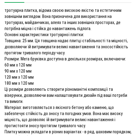
тротуарна плитка, відома своєю високою якістю та естетичним
зовнішнім виглядом. Вона призначена для використання на
тротуарах, майданчиках, алеях та інших зовнішніх просторах, де
потрібна міцна і стійка до навантажень підлога.
Основні характеристики тротуарної плитки:
Товщина: 25 мм. Ця товщина надає плитці стабільності та міцності,
дозволяючи їй витримувати великі навантаження та зносостійкість
протягом тривалого періоду часу.
Розміри: Мега бруківка доступна в декількох розмірах, включаючи:
60 мм х 120 мм
90 мм х 120 мм
120 мм х 120 мм
180 мм х 120 мм
Ці розміри дозволяють створити різноманітні композиції та
візерунки, дозволяючи вам налаштовувати дизайн під ваші потреби
та вимоги.
Матеріал: виготовляється з якісного бетону або каменю, що
забезпечує стійкість до зносу та погодних умов. Вона має високу
міцність, що дозволяє їй витримувати великі навантаження і
протистояти зносу протягом тривалого часу.
Плитку можна укладати в різних варіантах - в ряд, шаховим порядком,