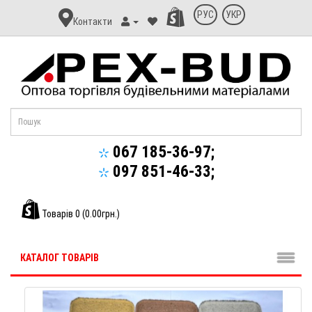
Контакт
РУС
УКР
Контакти
Апекс-
Буд
067 185-36-97;
097 851-46-33;
Товарів 0 (0.00грн.)
КАТАЛОГ ТОВАРІВ