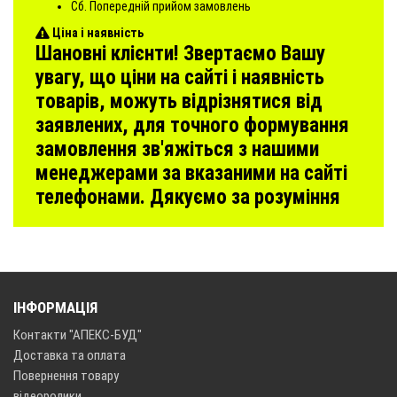
Сб. Попередній прийом замовлень
Ціна і наявність
Шановні клієнти! Звертаємо Вашу
увагу, що ціни на сайті і наявність
товарів, можуть відрізнятися від
заявлених, для точного формування
замовлення зв'яжіться з нашими
менеджерами за вказаними на сайті
телефонами. Дякуємо за розуміння
ІНФОРМАЦІЯ
Контакти "АПЕКС-БУД"
Доставка та оплата
Повернення товару
відеоролики