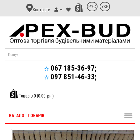
Контакт
РУС
УКР
Контакти
Апекс-
Буд
067 185-36-97;
097 851-46-33;
Товарів 0 (0.00грн.)
КАТАЛОГ ТОВАРІВ