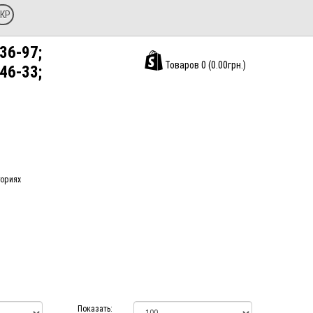
КР
36-97;
Товаров 0 (0.00грн.)
46-33;
гориях
Показать: