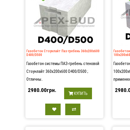
Газобетон Стоунлайт Паз-гребень 360х200х600
Газобетон
D400/D500
100х200х60
Газобетон системы ПАЗ-гребень стеновой
Газобето
Стоунлайт 360х200х600 D400/D500 ;
100х200х
Отличны..
применюя
2980.00грн.
2980.
КУПИТЬ