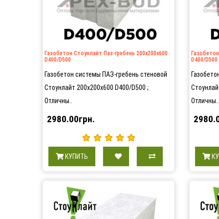
Газобетон Стоунлайт Паз-гребень 200х200х600
Газобетон
D400/D500
D400/D500
Газобетон системы ПАЗ-гребень стеновой
Газобето
Стоунлайт 200х200х600 D400/D500 ;
Стоунлай
Отличны..
Отличны..
2980.00грн.
2980.
КУПИТЬ
К