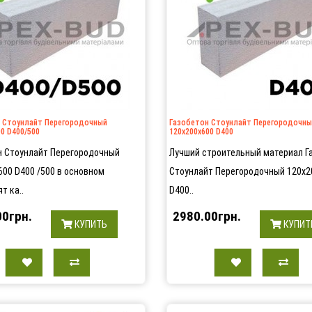
 Стоунлайт Перегородочный
Газобетон Стоунлайт Перегородочны
0 D400/500
120х200х600 D400
н Стоунлайт Перегородочный
Лучший строительный материал Г
600 D400 /500 в основном
Стоунлайт Перегородочный 120х2
т ка..
D400..
00грн.
2980.00грн.
КУПИТЬ
КУПИТ