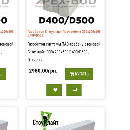
0х200х600
Газобетон Стоунлайт Паз-гребень 300х200х600
D400/D500
теновой
Газобетон системы ПАЗ-гребень стеновой
 ;
Стоунлайт 300х200х600 D400/D500 ;
Отличны..
2980.00грн.
Ь
КУПИТЬ