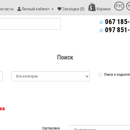
онтакт
РУС
У
онтакты
Личный кабинет
Закладки (0)
Корзина
пекс-
уд
067 185-
097 851-
Поиск
Поиск в подкате
ка
Сортировка: