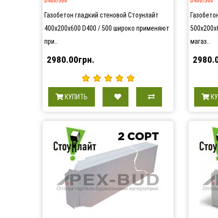
D400/500
D400/500
Газобетон гладкий стеновой Стоунлайт
Газобето
400х200х600 D400 / 500 широко применяют
500х200х6
при..
магаз..
2980.00грн.
2980.
КУПИТЬ
К