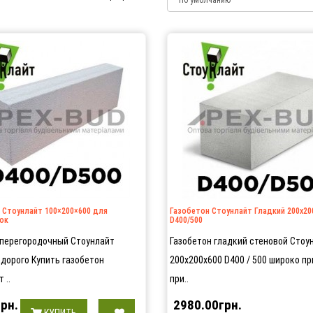
 Стоунлайт 100×200×600 для
Газобетон Стоунлайт Гладкий 200х20
ок
D400/500
 перегородочный Стоунлайт
Газобетон гладкий стеновой Стоу
едорого Купить газобетон
200х200х600 D400 / 500 широко п
 ..
при..
рн.
2980.00грн.
КУПИТЬ