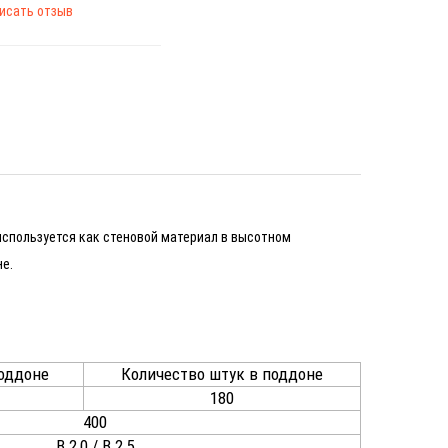
исать отзыв
используется как стеновой материал в высотном
е.
поддоне
Количество штук в поддоне
180
400
B 2,0 / B 2,5