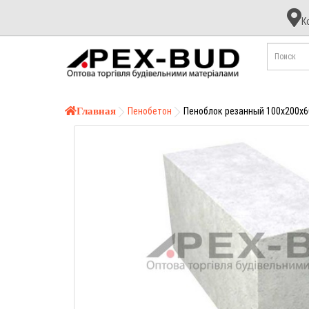
К
К
А
Б
Главная
Пенобетон
Пеноблок резанный 100x200x