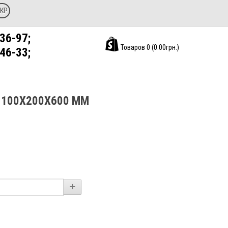
КР
36-97;
Товаров 0 (0.00грн.)
46-33;
 100X200X600 ММ