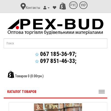
Контакт
РУС
УКР
Контакты
Апекс-
Буд
067 185-36-97;
097 851-46-33;
Товаров 0 (0.00грн.)
КАТАЛОГ ТОВАРОВ