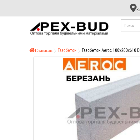
К
К
А
Б
Главная
Газобетон
Газобетон Aeroc 100х200х610 