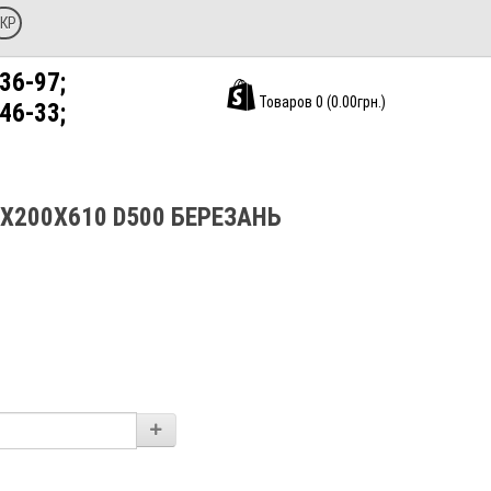
КР
36-97;
Товаров 0 (0.00грн.)
46-33;
Х200Х610 D500 БЕРЕЗАНЬ