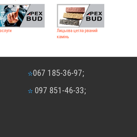
ослуги
Лицьова цегла рваний
камінь
067 185-36-97;
097 851-46-33;