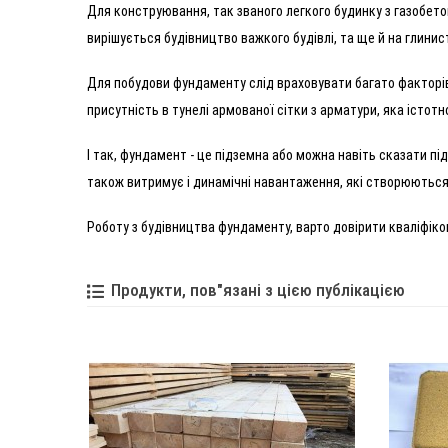
Для конструювання, так званого легкого будинку з газобетон
вирішується будівництво важкого будівлі, та ще й на глини
Для побудови фундаменту слід враховувати багато факторів, 
присутність в тунелі армованої сітки з арматури, яка істот
І так, фундамент - це підземна або можна навіть сказати пі
також витримує і динамічні навантаження, які створюються 
Роботу з будівництва фундаменту, варто довірити кваліфіко
Продукти, пов"язані з цією публікацією