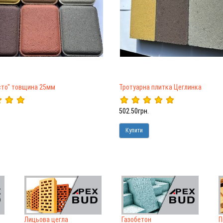
сто" товщина 25мм
Тротуарна плитка Цеглинка
502.50грн.
Купити
Лицьова цегла
Газобетон
П