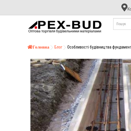
К
К
А
Б
Головна
Блог
Особливості будівництва фундамен