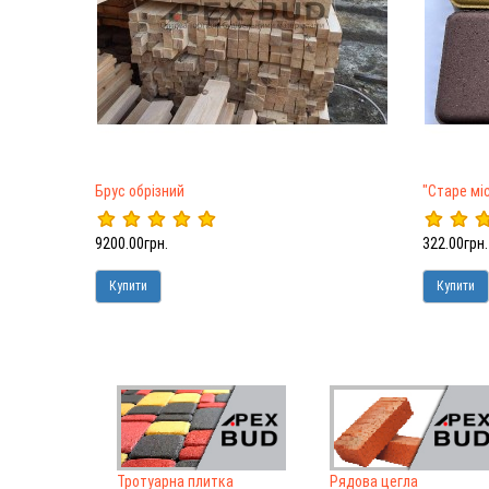
Брус обрізний
"Старе мі
9200.00грн.
322.00грн.
Купити
Купити
Тротуарна плитка
Рядова цегла