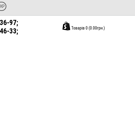
УКР
36-97;
Товарів 0 (0.00грн.)
46-33;