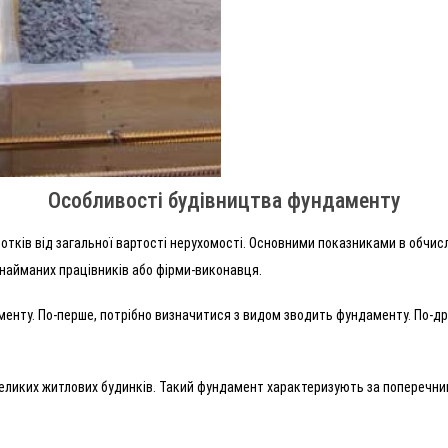
Особливості будівництва фундаменту
отків від загальної вартості нерухомості. Основними показниками в обчисл
и найманих працівників або фірми-виконавця.
менту. По-перше, потрібно визначитися з видом зводить фундаменту. По-дру
ликих житлових будинків. Такий фундамент характеризують за поперечним