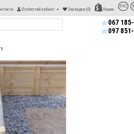
онтакт
РУС
онтакти
Особистий кабінет
Закладки (0)
Кошик
пекс-
уд
067 185-
097 851-
ту