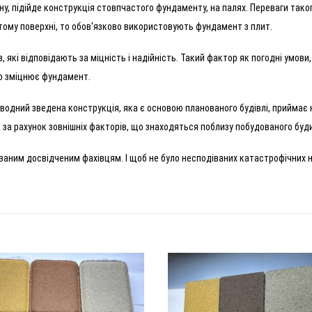
у, підійде конструкція стовпчастого фундаменту, на палях. Переваги таког
стому поверхні, то обов'язково використовують фундамент з плит.
які відповідають за міцність і надійність. Такий фактор як погодні умови,
но зміцнює фундамент.
дводний зведена конструкція, яка є основою планованого будівлі, приймає 
за рахунок зовнішніх факторів, що знаходяться поблизу побудованого буди
ваним досвідченим фахівцям. І щоб не було несподіваних катастрофічних н