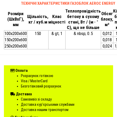
ТЕХНІЧНІ ХАРАКТЕРИСТИКИ ГАЗОБЛОК AEROC ENERGY
Теплопровідність
К
Розміри
Обсяг
Щільність,
Клас
бетону в сухому
б
(ШхВхГ),
блоку,
кг / куб.м
міцності
стані, Вт / (м · °
п
мм
м³
С), що не більше
100х200х600
150
& gt; 1
& nbsp; 0.5
0,012
150х200х600
0,018
250х200х600
0,024
1
Оплата
Розрахунок готівкою
Visa / MasterCard
Безготівковий розрахунок
Доставка
Самовивіз зі складу
Доставка кур'єрськими службами
Доставка нашим транспортом