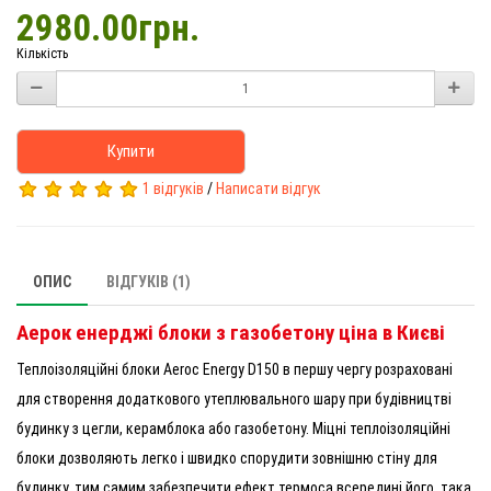
2980.00грн.
Кількість
Купити
1 відгуків
/
Написати відгук
ОПИС
ВІДГУКІВ (1)
Аерок енерджі блоки з газобетону ціна в Києві
Теплоізоляційні блоки Aeroc Energy D150 в першу чергу розраховані
для створення додаткового утеплювального шару при будівництві
будинку з цегли, керамблока або газобетону. Міцні теплоізоляційні
блоки дозволяють легко і швидко спорудити зовнішню стіну для
будинку, тим самим забезпечити ефект термоса всередині його, така