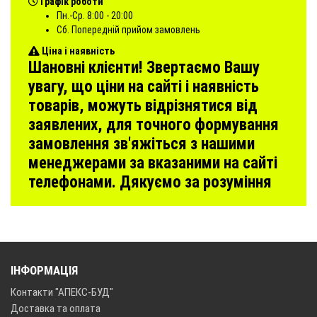
Графік роботи
Пн.-Ср. 8:00 - 20:00
Сб. Попередній прийом замовлень
Ціна і наявність
Шановні клієнти! Звертаємо Вашу
увагу, що ціни на сайті і наявність
товарів, можуть відрізнятися від
заявлених, для точного формування
замовлення зв'яжіться з нашими
менеджерами за вказаними на сайті
телефонами. Дякуємо за розуміння
ІНФОРМАЦІЯ
Контакти "АПЕКС-БУД"
Доставка та оплата