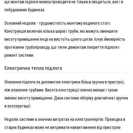
що монтаж підлоги можна проводити не тільки в зводяться, але і в
побудованих будинках.
Основний недолік - трудомісткість монтажу водяного статі.
Конструкція включає кілька шарів і труби, які можуть зменшити
висоту приміщення іноді на вистоїть цілого цегли. Існує ймовірність
протікання трубопроводу, що тягне демонтаж покриття підлоги і
ремонт системи.
Електрична тепла підлога
Опалення підлоги за допомогою електрики більш зручна в пристрої,
ніж опалення трубами. Висота конструкції значно менше і трохи
змінює висоту приміщення. Дана система обігріву довговічна і зручна
в експлуатації.
Недолік системи в значних витратах на електроенергію. Проводка в
старих будинках може не витримати навантаження від пристрою