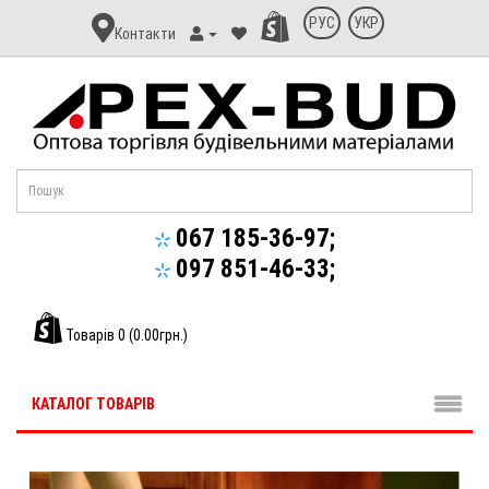
Контакт
РУС
УКР
Контакти
Апекс-
Буд
067 185-36-97;
097 851-46-33;
Товарів 0 (0.00грн.)
КАТАЛОГ ТОВАРІВ