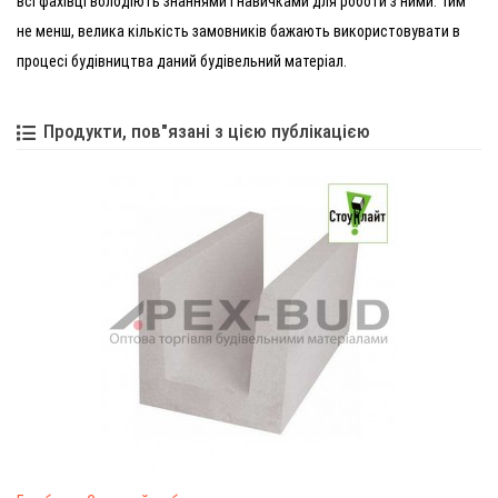
всі фахівці володіють знаннями і навичками для роботи з ними. Тим
не менш, велика кількість замовників бажають використовувати в
процесі будівництва даний будівельний матеріал.
Продукти, пов"язані з цією публікацією