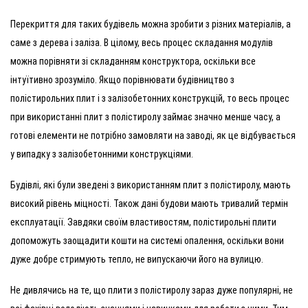
Перекриття для таких будівель можна зробити з різних матеріалів, а
саме з дерева і заліза. В цілому, весь процес складання модулів
можна порівняти зі складанням конструктора, оскільки все
інтуїтивно зрозуміло. Якщо порівнювати будівництво з
полістирольних плит і з залізобетонних конструкцій, то весь процес
при використанні плит з полістиролу займає значно менше часу, а
готові елементи не потрібно замовляти на заводі, як це відбувається
у випадку з залізобетонними конструкціями.
Будівлі, які були зведені з використанням плит з полістиролу, мають
високий рівень міцності. Також дані будови мають тривалий термін
експлуатації. Завдяки своїм властивостям, полістирольні плити
допоможуть заощадити кошти на системі опалення, оскільки вони
дуже добре стримують тепло, не випускаючи його на вулицю.
Не дивлячись на те, що плити з полістиролу зараз дуже популярні, не