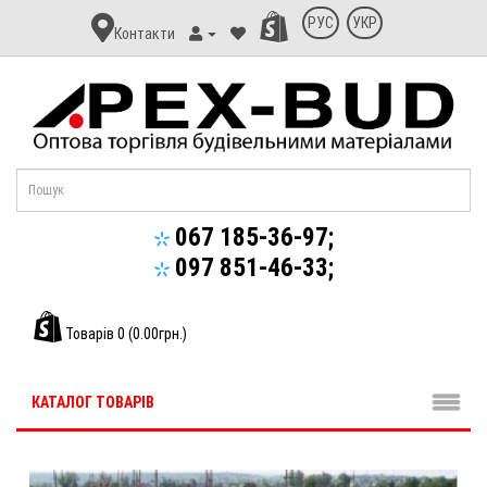
Контакт
РУС
УКР
Контакти
Апекс-
Буд
067 185-36-97;
097 851-46-33;
Товарів 0 (0.00грн.)
КАТАЛОГ ТОВАРІВ