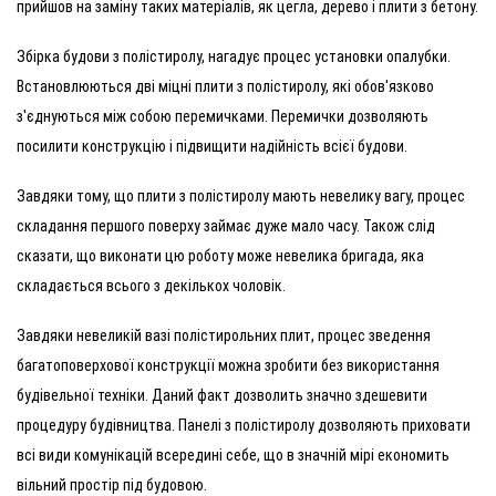
прийшов на заміну таких матеріалів, як цегла, дерево і плити з бетону.
Збірка будови з полістиролу, нагадує процес установки опалубки.
Встановлюються дві міцні плити з полістиролу, які обов'язково
з'єднуються між собою перемичками. Перемички дозволяють
посилити конструкцію і підвищити надійність всієї будови.
Завдяки тому, що плити з полістиролу мають невелику вагу, процес
складання першого поверху займає дуже мало часу. Також слід
сказати, що виконати цю роботу може невелика бригада, яка
складається всього з декількох чоловік.
Завдяки невеликій вазі полістирольних плит, процес зведення
багатоповерхової конструкції можна зробити без використання
будівельної техніки. Даний факт дозволить значно здешевити
процедуру будівництва. Панелі з полістиролу дозволяють приховати
всі види комунікацій всередині себе, що в значній мірі економить
вільний простір під будовою.