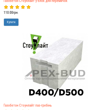
Газобетон Стоунлайт у-блок для перемичок
110.00грн.
Купити
Газобетон Стоунлайт паз-гребінь