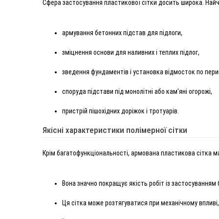
Сфера застосування пластикової сітки досить широка. Найча
армування бетонних підстав для підлоги,
зміцнення основи для наливних і теплих підлог,
зведення фундаментів і установка відмосток по пери
споруда підстави під монолітні або кам'яні огорожі,
пристрій пішохідних доріжок і тротуарів.
Якісні характеристики полімерної сітки
Крім багатофункціональності, армована пластикова сітка м
Вона значно покращує якість робіт із застосуванням 
Ця сітка може розтягуватися при механічному впливі,