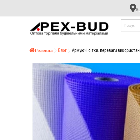
К
К
А
Б
Головна
Блог
Армуючі сітки. переваги використа