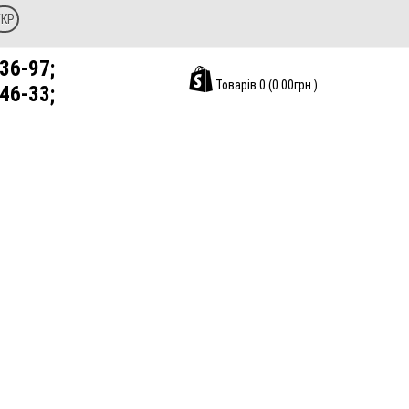
УКР
36-97;
Товарів 0 (0.00грн.)
46-33;