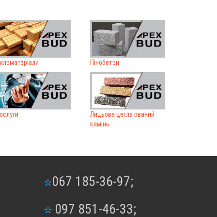
иломатеріали
Пінобетон
ослуги
Лицьова цегла рваний
камінь
067 185-36-97;
097 851-46-33;