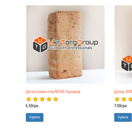
Цегла повнотіла М100 Горошків
Цегла 2НФ
6.50грн.
7.00грн.
Купити
Купити