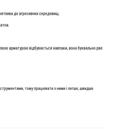
ийнятлива до агресивних середовищ.
датна.
алевою арматурою відбувається навпаки, вона буквально рве
нструментами, тому працювати з ними і легше, швидше.