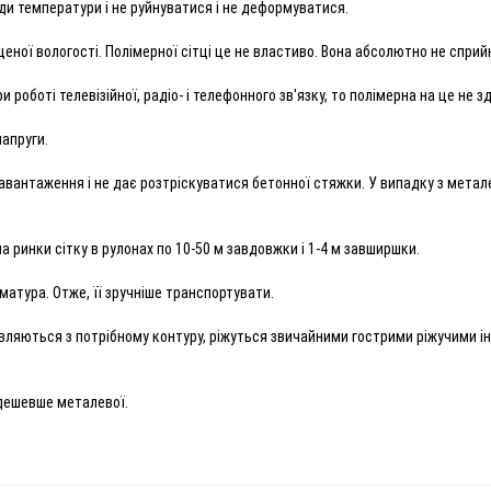
ади температури і не руйнуватися і не деформуватися.
щеної вологості. Полімерної сітці це не властиво. Вона абсолютно не спр
боті телевізійної, радіо- і телефонного зв'язку, то полімерна на це не з
напруги.
 навантаження і не дає розтріскуватися бетонної стяжки. У випадку з мет
а ринки сітку в рулонах по 10-50 м завдовжки і 1-4 м завширшки.
матура. Отже, її зручніше транспортувати.
вляються з потрібному контуру, ріжуться звичайними гострими ріжучими і
 дешевше металевої.