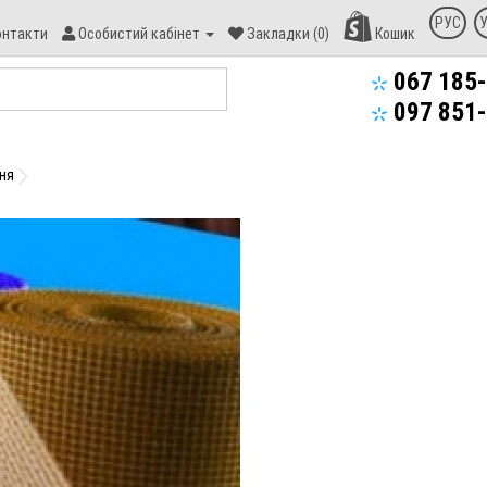
онтакт
РУС
онтакти
Особистий кабінет
Закладки (0)
Кошик
пекс-
уд
067 185-
097 851-
ння