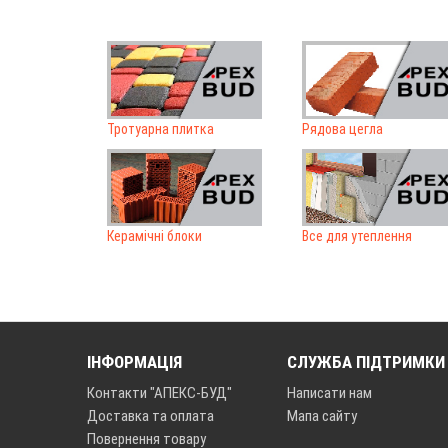
Тротуарна плитка
Рядова цегла
Керамічні блоки
Все для утеплення
ІНФОРМАЦІЯ
СЛУЖБА ПІДТРИМКИ
Контакти "АПЕКС-БУД"
Написати нам
Доставка та оплата
Мапа сайту
Повернення товару