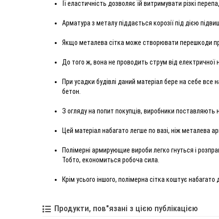
Її еластичність дозволяє їй витримувати різкі переп
Арматура з металу піддається корозії під дією підви
Якщо металева сітка може створювати перешкоди при ро
До того ж, вона не проводить струм від електричної 
При усадки будівлі даний матеріал бере на себе все
бетон.
З огляду на попит покупців, виробники поставляють н
Цей матеріал набагато легше по вазі, ніж металева ар
Полімерні армирующие вироби легко гнуться і розпра
Тобто, економиться робоча сила.
Крім усього іншого, полімерна сітка коштує набагато
Продукти, пов"язані з цією публікацією