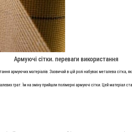
Армуючі сітки. переваги використання
ання армуючих матеріалів. Зазвичай в цій ролі набуває металева сітка, я
талевих грат. Їм на зміну прийшли полімерні армуючі сітки. Цей матеріал с