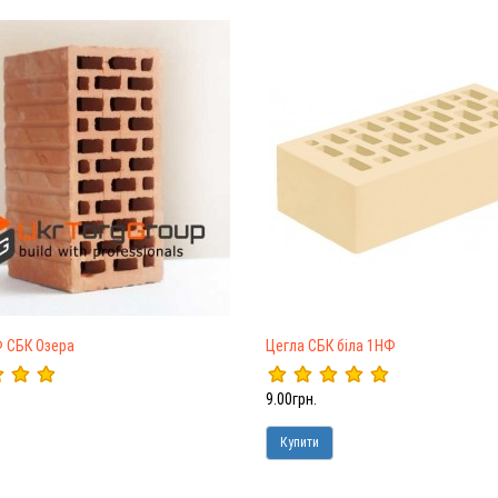
 СБК Озера
Цегла СБК біла 1НФ
9.00грн.
Купити