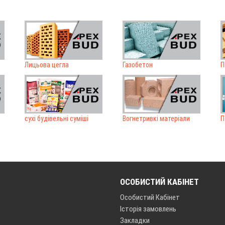
Лицьова цегла
Газобетон
П
сухі будівельні суміші
Вогнетривкі матеріали
П
ОСОБИСТИЙ КАБІНЕТ
Особистий Кабінет
Історія замовлень
Закладки