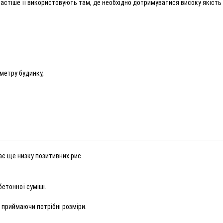
стіше її використовують там, де необхідно дотримуватися високу якість 
метру будинку,
ає ще низку позитивних рис.
бетонної суміші.
 приймаючи потрібні розміри.