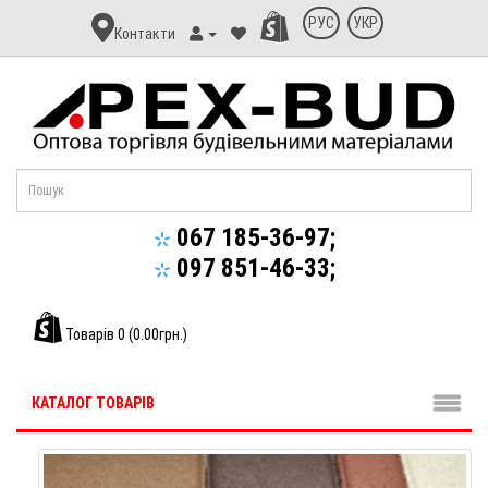
Контакт
РУС
УКР
Контакти
Апекс-
Буд
067 185-36-97;
097 851-46-33;
Товарів 0 (0.00грн.)
КАТАЛОГ ТОВАРІВ