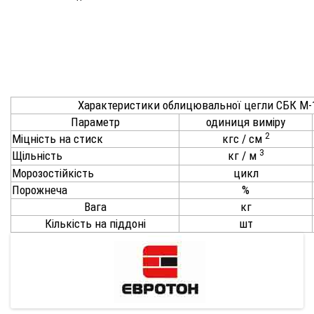
Характеристики облицювальної цегли СБК М-
Параметр
одиниця виміру
2
Міцність на стиск
кгс / см
3
Щільність
кг / м
Морозостійкість
цикл
Порожнеча
%
Вага
кг
Кількість на піддоні
шт