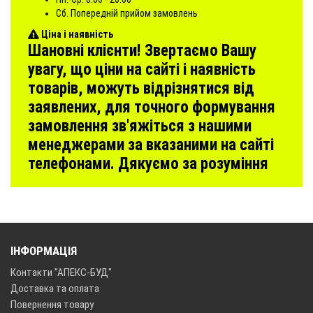
Сб. Попередній прийом замовлень
Ціна і наявність
Шановні клієнти! Звертаємо Вашу
увагу, що ціни на сайті і наявність
товарів, можуть відрізнятися від
заявлених, для точного формування
замовлення зв'яжіться з нашими
менеджерами за вказаними на сайті
телефонами. Дякуємо за розуміння
ІНФОРМАЦІЯ
Контакти "АПЕКС-БУД"
Доставка та оплата
Повернення товару