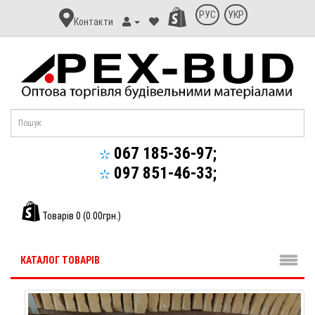
Контакт
РУС
УКР
Контакти
Апекс-
Буд
067 185-36-97;
097 851-46-33;
Товарів 0 (0.00грн.)
КАТАЛОГ ТОВАРІВ