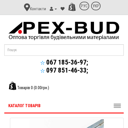
Контакт
РУС
УКР
Контакти
Апекс-
Буд
067 185-36-97;
097 851-46-33;
Товарів 0 (0.00грн.)
КАТАЛОГ ТОВАРІВ