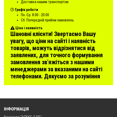
Доставка нашим транспортом
Графік роботи
Пн.-Ср. 8:00 - 20:00
Сб. Попередній прийом замовлень
Ціна і наявність
Шановні клієнти! Звертаємо Вашу
увагу, що ціни на сайті і наявність
товарів, можуть відрізнятися від
заявлених, для точного формування
замовлення зв'яжіться з нашими
менеджерами за вказаними на сайті
телефонами. Дякуємо за розуміння
ІНФОРМАЦІЯ
Контакти "АПЕКС-БУД"