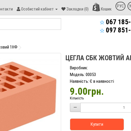
онтакт
РУС
онтакти
Особистий кабінет
Закладки (0)
Кошик
пекс-
уд
067 185-
097 851-
совий 1НФ
ЦЕГЛА СБК ЖОВТИЙ 
Виробник:
Модель: 00053
Наявність: Є в наявності
9.00грн.
Кількість
Купити