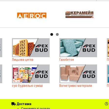
Лицьова цегла
Газобетон
П
сухі будівельні суміші
Вогнетривкі матеріали
П
Доставка
Самовивіз зі складу