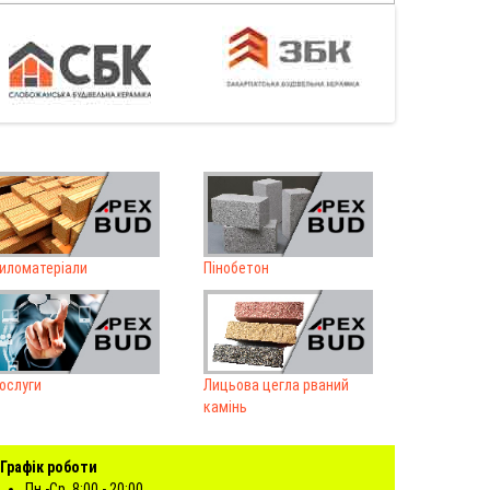
иломатеріали
Пінобетон
ослуги
Лицьова цегла рваний
камінь
Графік роботи
Пн.-Ср. 8:00 - 20:00