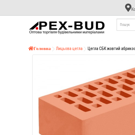
К
К
А
Б
Головна
Лицьова цегла
Цегла СБК жовтий абрико