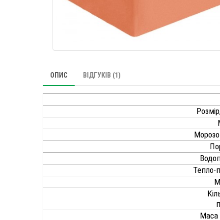
ОПИС
ВІДГУКІВ (1)
Розмір
Морозо-
По
Водо
Тепло-п
М
Кіл
п
Маса 