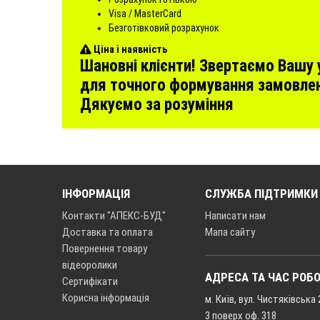
Visa / MasterCard
Безготівковий розрахунок
Ціна і наявність
Шановні клієнти! Звертаємо Вашу у
для точного формування замовлен
Дякуємо за розуміння
ІНФОРМАЦІЯ
СЛУЖБА ПІДТРИМКИ
Контакти "АПЕКС-БУД"
Написати нам
Доставка та оплата
Мапа сайту
Повернення товару
відеоролики
АДРЕСА ТА ЧАС РОБ
Сертифікати
Корисна інформація
м. Київ, вул. Чистяківська 
3 поверх оф. 318