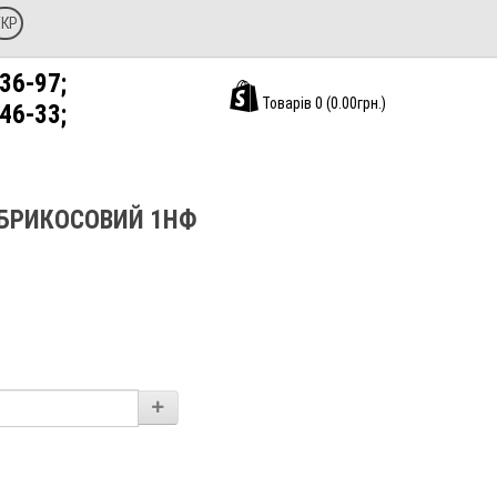
УКР
36-97;
Товарів 0 (0.00грн.)
46-33;
АБРИКОСОВИЙ 1НФ