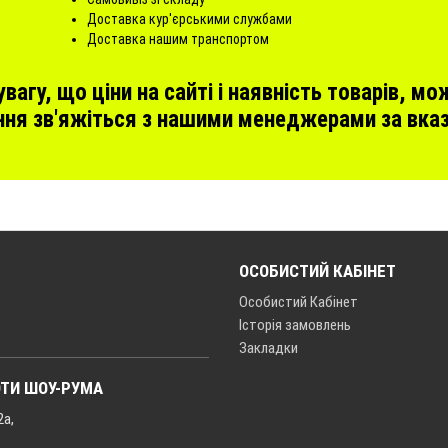
Доставка кур'єрськими службами
Доставка нашим транспортом
вагу, що ціни на сайті і наявність товарів, мо
ня зв'яжіться з нашими менеджерами за вказ
ОСОБИСТИЙ КАБІНЕТ
Особистий Кабінет
Історія замовлень
Закладки
ОТИ ШОУ-РУМА
2а,