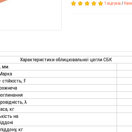
1 відгуків
/
Напи
Характеристики облицювальної цегли СБК
, мм.
Марка
 стійкість, F
рожнеча
поглинання
ровідність, λ
аса, кг
ькість на
іддоні
піддону, кг