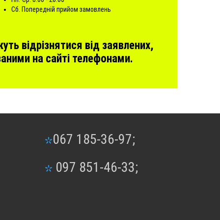
Сб. Попередній прийом замовлень
жуть відрізнятися від заявлених,
аними на сайті телефонами.
067 185-36-97;
097 851-46-33;