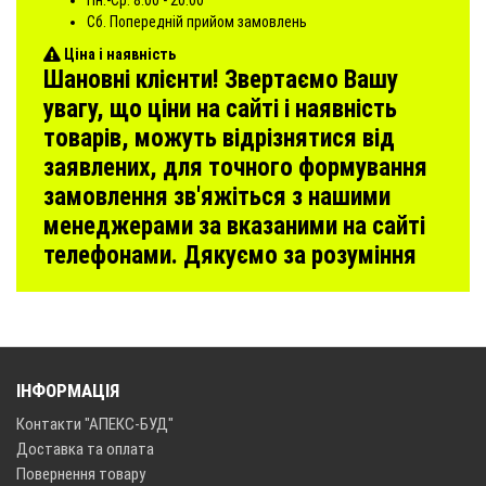
Сб. Попередній прийом замовлень
Ціна і наявність
Шановні клієнти! Звертаємо Вашу
увагу, що ціни на сайті і наявність
товарів, можуть відрізнятися від
заявлених, для точного формування
замовлення зв'яжіться з нашими
менеджерами за вказаними на сайті
телефонами. Дякуємо за розуміння
ІНФОРМАЦІЯ
Контакти "АПЕКС-БУД"
Доставка та оплата
Повернення товару