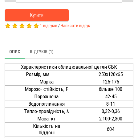
Купити
1 відгуків
/
Написати відгук
ОПИС
ВІДГУКІВ (1)
Характеристики облицювальної цегли СБК
Розмір, мм.
250х120х65
Марка
125-175
Морозо- стійкість, F
більше 100
Порожнеча
42-45
Водопоглинання
8-11
Тепло-провідність, λ
0,32-0,36
Маса, кг
2,100-2,300
Кількість на
604
піддоні