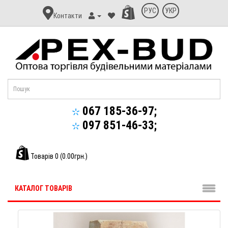
Контакт
РУС
УКР
Контакти
Апекс-
Буд
067 185-36-97;
097 851-46-33;
Товарів 0 (0.00грн.)
КАТАЛОГ ТОВАРІВ