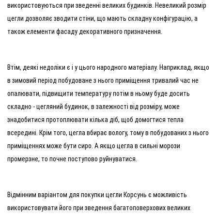
використовуються при зведенні великих будинків. Невеликий розмір
цегли дозволяє зводити стіни, що мають складну конфігурацію, а
також елементи фасаду декоративного призначення.
Втім, деякі недоліки є і у цього народного матеріалу. Наприклад, якщо
в зимовий період побудоване з нього приміщення тривалий час не
опалювати, підвищити температуру потім в ньому буде досить
складно - цегляний будинок, в залежності від розміру, може
знадобитися протоплювати кілька діб, щоб домогтися тепла
всередині. Крім того, цегла вбирає вологу, тому в побудованих з нього
приміщеннях може бути сиро. А якщо цегла в сильні морози
промерзне, то почне поступово руйнуватися.
Відмінним варіантом для покупки цегли Корсунь є можливість
використовувати його при зведення багатоповерхових великих