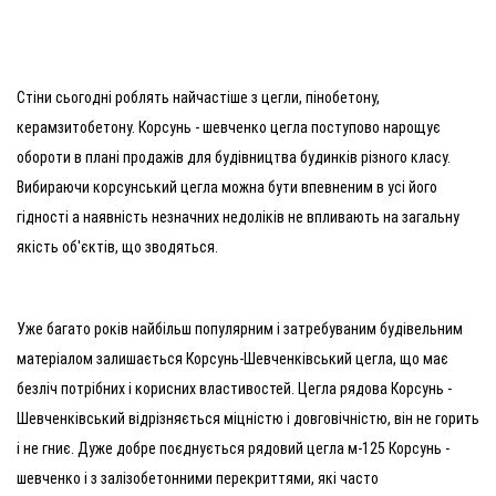
Стіни сьогодні роблять найчастіше з цегли, пінобетону,
керамзитобетону. Корсунь - шевченко цегла поступово нарощує
обороти в плані продажів для будівництва будинків різного класу.
Вибираючи корсунський цегла можна бути впевненим в усі його
гідності а наявність незначних недоліків не впливають на загальну
якість об'єктів, що зводяться.
Уже багато років найбільш популярним і затребуваним будівельним
матеріалом залишається Корсунь-Шевченківський цегла, що має
безліч потрібних і корисних властивостей. Цегла рядова Корсунь -
Шевченківський відрізняється міцністю і довговічністю, він не горить
і не гниє. Дуже добре поєднується рядовий цегла м-125 Корсунь -
шевченко і з залізобетонними перекриттями, які часто