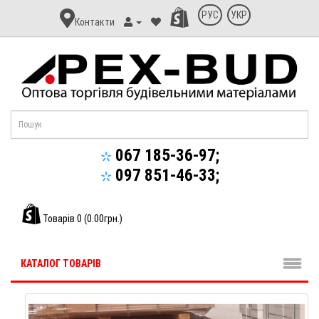
Контакт
РУС
УКР
Контакти
Апекс-
Буд
067 185-36-97;
097 851-46-33;
Товарів 0 (0.00грн.)
КАТАЛОГ ТОВАРІВ