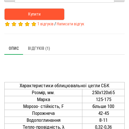
Купити
1 відгуків
/
Написати відгук
ОПИС
ВІДГУКІВ (1)
Характеристики облицювальної цегли СБК
Розмір, мм.
250х120х65
Марка
125-175
Морозо- стійкість, F
більше 100
Порожнеча
42-45
Водопоглинання
8-11
Тепло-провідність, λ
0,32-0,36