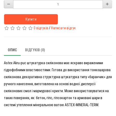
Купити
0 відгуків
/
Написати відгук
ОПИС
ВІДГУКІВ (0)
Astex Akru-puc штукатурка силіконова має яскраво вираженими
гідрофобними властивостями. Готова до використання тонкошарова
силіконова декоративна структурна штукатурка типу «баранчик» для
ручного нанесення, виготовлена ​​на основі водної дисперсії
силіконових смол і мармурової крихти. Може використовуватися на
таких поверхнях, як: бетон, гіпс, гіпсокартон та армовані шари в
системі утеплення мінеральною ватою ASTEX-MINERAL-TERM.