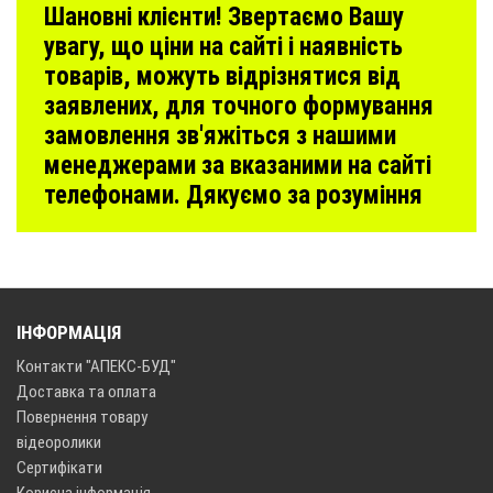
Шановні клієнти! Звертаємо Вашу
увагу, що ціни на сайті і наявність
товарів, можуть відрізнятися від
заявлених, для точного формування
замовлення зв'яжіться з нашими
менеджерами за вказаними на сайті
телефонами. Дякуємо за розуміння
ІНФОРМАЦІЯ
Контакти "АПЕКС-БУД"
Доставка та оплата
Повернення товару
відеоролики
Сертифікати
Корисна інформація