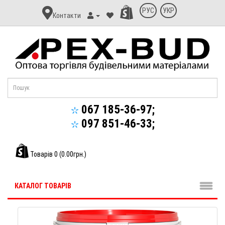
Контакт
РУС
УКР
Контакти
Апекс-
Буд
067 185-36-97;
097 851-46-33;
Товарів 0 (0.00грн.)
КАТАЛОГ ТОВАРІВ