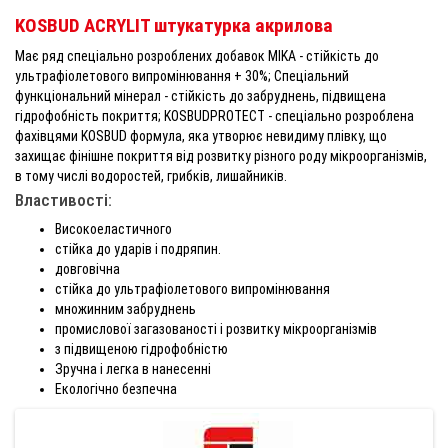
KOSBUD ACRYLIТ штукатурка акрилова
Має ряд спеціально розроблених добавок MIKA - стійкість до
ультрафіолетового випромінювання + 30%; Спеціальний
функціональний мінерал - стійкість до забруднень, підвищена
гідрофобність покриття; KOSBUDPROTECT - спеціально розроблена
фахівцями KOSBUD формула, яка утворює невидиму плівку, що
захищає фінішне покриття від розвитку різного роду мікроорганізмів,
в тому числі водоростей, грибків, лишайників.
Властивості:
Високоеластичного
стійка до ударів і подряпин.
довговічна
стійка до ультрафіолетового випромінювання
множинним забруднень
промислової загазованості і розвитку мікроорганізмів
з підвищеною гідрофобністю
Зручна і легка в нанесенні
Екологічно безпечна