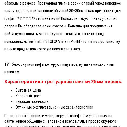
образцы в разрезе. Тротуарная плитка серии старый город наверное
самая ходовая плитка после обычной 30*30см, а как прекрасен цвет
графит УФФФФФ это цвет ночи! Положите такую плитку у себя во
дворе и Вы обалдеете от ее красоты. Конечно для продвижения
сайта нужно писать много скучного текста отточеного под
поисковик, но мы ВЫШЕ ЭТОГО! МЫ УВЕРЕНЫ что ВЫ по достоинству
цените продукцию которую покупаете у нас) .
ТУТ блок скучной инфы которую пишут все, ну да немножко и мы
напишем.
Характеристика тротуарной плитки 25мм персик:
Выгодная цена
Красивый цвет
Высокая прочность
Отличные эксплуатационные характеристики
Проще всего позвоните менеджеру по телефонам указанным на
сайте, живое общение с человеком всегда лучше просто скучного
тыкания по кнопкам клавиатуыры или вождению пальцем по экрану,