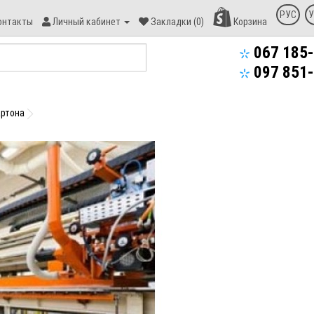
онтакт
РУС
У
онтакты
Личный кабинет
Закладки (0)
Корзина
пекс-
уд
067 185-
097 851-
артона