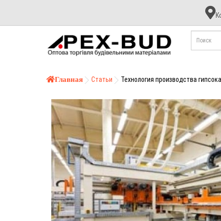
К
К
А
Б
Главная
Статьи
Технология производства гипсок