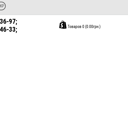
КР
36-97;
Товаров 0 (0.00грн.)
46-33;