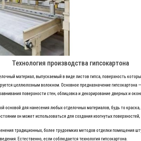
Технология производства гипсокартона
очный материал, выпускаемый в виде листов гипса, поверхность которых
ируется целлюлозным волокном. Основное предназначение гипсокартона —
равнивания поверхности стен, облицовка и декорирование дверных и окон
й основой для нанесения любых отделочных материалов, будь то краска, 
остоянии он может использоваться для создания изогнутых поверхностей, 
менения традиционных, более трудоемких методов отделки помещения шт
оведения. Естественно, если соблюдается технология гипсокартона.