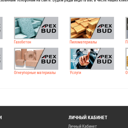
азанным телефонам на сайте. Будем рады видеть вас в числе наших клие
Газобетон
Пиломатериалы
П
Огнеупорные материалы
Услуги
О
И
ЛИЧНЫЙ КАБИНЕТ
Личный Кабинет