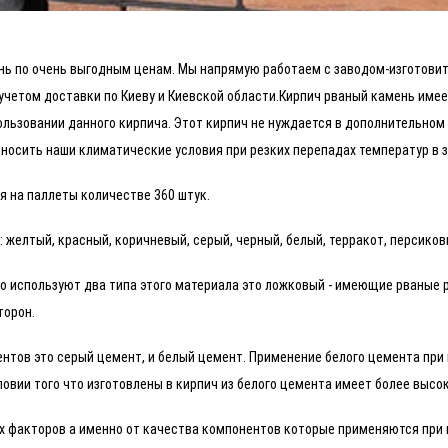
нь по очень выгодным ценам. Мы напрямую работаем с заводом-изготовит
четом доставки по Киеву и Киевской области.Кирпич рваный камень имее
ользовании данного кирпича. Этот кирпич не нуждается в дополнительном
носить наши климатические условия при резких перепадах температур в з
 на паллеты количестве 360 штук.
желтый, красный, коричневый, серый, черный, белый, терракот, персиков
о используют два типа этого материала это ложковый - имеющие рваные 
торон.
нтов это серый цемент, и белый цемент. Применение белого цемента при 
ловии того что изготовлены в кирпич из белого цемента имеет более выс
х факторов а именно от качества компонентов которые применяются при 