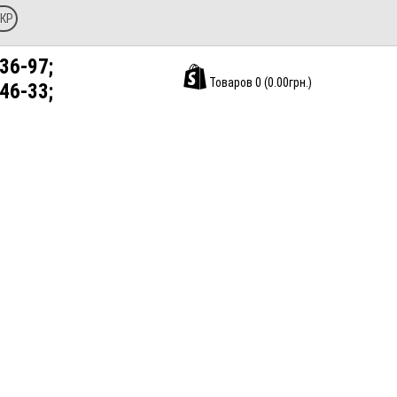
КР
36-97;
Товаров 0 (0.00грн.)
46-33;