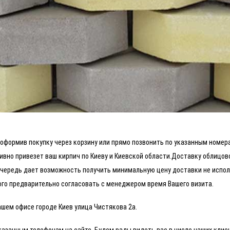
те оформив покупку через корзину или прямо позвонить по указанным ном
ивно привезет ваш кирпич по Киеву и Киевской области.Доставку облицо
чередь дает возможность получить минимальную цену доставки не исполь
того предварительно согласовать с менеджером время Вашего визита.
ашем офисе городе Киев улица Чистякова 2а.