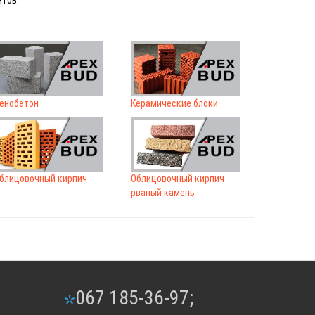
нтов.
енобетон
Керамические блоки
блицовочный кирпич
Облицовочный кирпич
рваный камень
067 185-36-97;