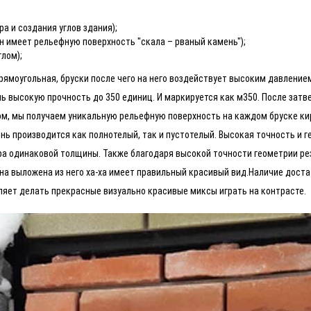
а и создания углов здания);
н имеет рельефную поверхность "скала – рваный камень");
лом);
рямоугольная, бруски после чего на него воздействует высоким давление
нь высокую прочность до 350 единиц. И маркируется как м350. После зат
ом, мы получаем уникальную рельефную поверхность на каждом бруске ки
мень производится как полнотелый, так и пустотелый. Высокая точность и
вора одинаковой толщины. Также благодаря высокой точности геометрии 
на выложена из него ха-ха имеет правильный красивый вид.Наличие дост
ляет делать прекрасные визуально красивые миксы играть на контрасте.