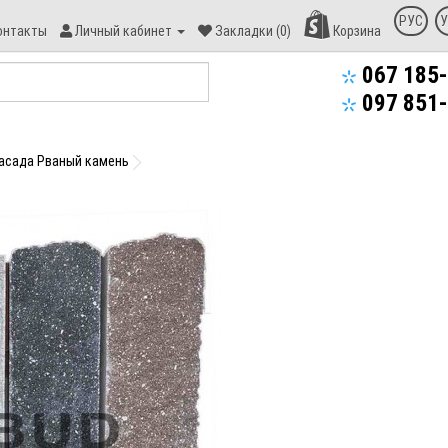
онтакт
РУС
У
онтакты
Личный кабинет
Закладки (0)
Корзина
пекс-
уд
067 185-
097 851-
фасада Рваный камень