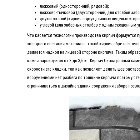
ложковый (односторонний, рядовой);
ложково-тычковой (двухсторонний, для столбов забор
двухложковой (кирпич с двух длинных лицевых сторо
угловой (для заборных столбов с одним скошенным уг
Что касается технологии производства кирпич формуется п
холодного спекания материала. такой кирпич обретает оче
делается надкол на лицевой стороне кирпича. Таким образ
камня варьируется от 3 до 3,6 кг. Кирпич Скала рваный ка
скорости его кладки, так как позволяет делать шов раст
вооружениями нет разбега по толщине кирпича поэтому сте
ограничиваться в дизайне здания сооружения забора позво