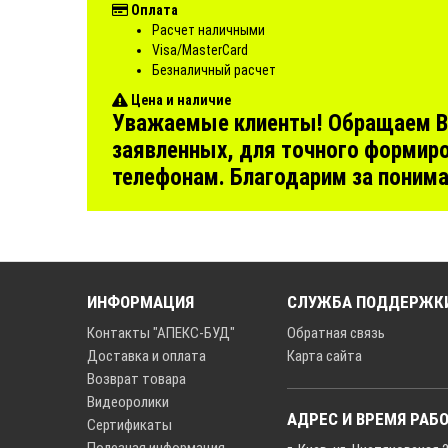
Оплата
Расчет наличными
Visa/MasterCard
Безналичный расчет
Цена и наличие
Уважаемые клиенты! Обращаем Ваш
заявленных, для точного формиро
телефонам. Благодарим за поним
ИНФОРМАЦИЯ
СЛУЖБА ПОДДЕРЖК
Контакты "АПЕКС-БУД"
Обратная связь
Доставка и оплата
Карта сайта
Возврат товара
Видеоролики
АДРЕС И ВРЕМЯ РАБ
Сертификаты