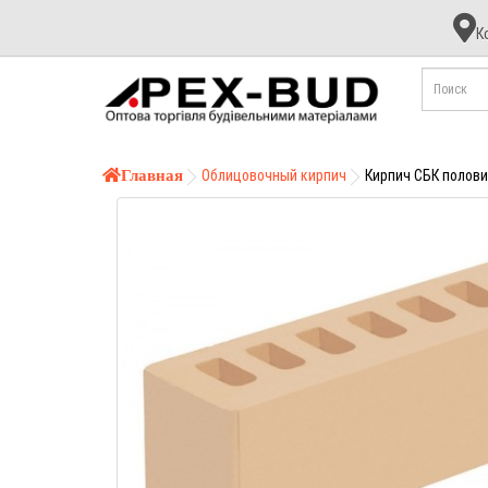
К
К
А
Б
Главная
Облицовочный кирпич
Кирпич СБК полови