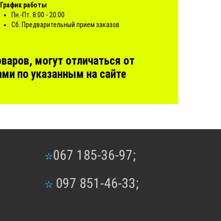
График работы
Пн.-Пт. 8:00 - 20:00
Сб. Предварительный прием заказов
варов, могут отличаться от
ми по указанным на сайте
067 185-36-97;
097 851-46-33;