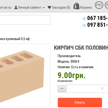
онтакт
РУС
У
онтакты
Личный кабинет
Закладки (0)
Корзина
пекс-
уд
067 185-
097 851-
нка кремовый 0,5 нф
КИРПИЧ СБК ПОЛОВИН
Производитель:
Модель: 00064
Наличие: Есть в наличии
9.00грн.
Количество
Купить