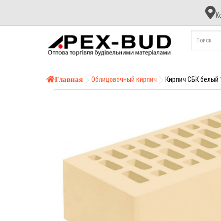
К
К
А
Б
Главная
Облицовочный кирпич
Кирпич СБК белый