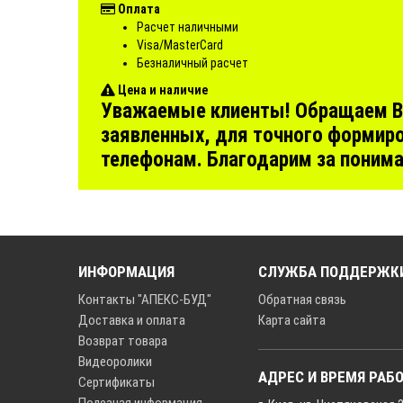
Оплата
Расчет наличными
Visa/MasterCard
Безналичный расчет
Цена и наличие
Уважаемые клиенты! Обращаем Ваш
заявленных, для точного формиро
телефонам. Благодарим за поним
ИНФОРМАЦИЯ
СЛУЖБА ПОДДЕРЖК
Контакты "АПЕКС-БУД"
Обратная связь
Доставка и оплата
Карта сайта
Возврат товара
Видеоролики
АДРЕС И ВРЕМЯ РАБ
Сертификаты