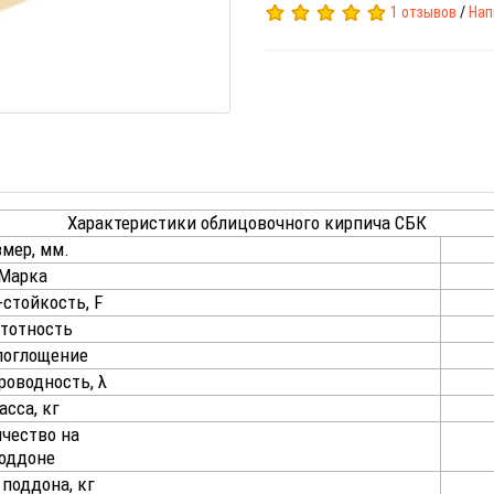
1 отзывов
/
Нап
Характеристики облицовочного кирпича СБК
мер, мм.
Марка
-стойкость, F
тотность
поглощение
роводность, λ
асса, кг
чество на
оддоне
поддона, кг