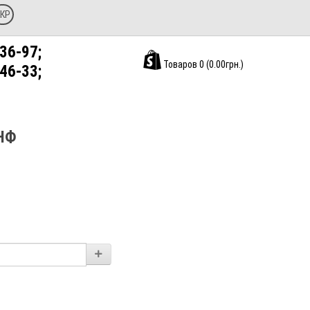
КР
36-97;
Товаров 0 (0.00грн.)
46-33;
НФ