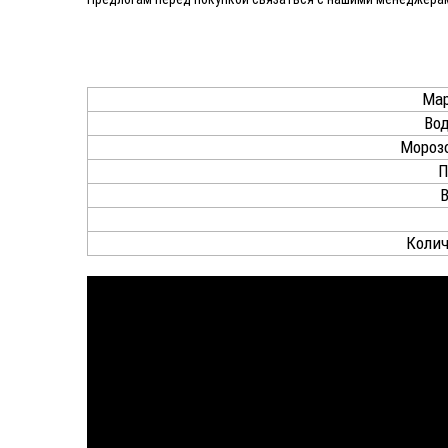
Мар
Во
Мороз
П
В
Колич