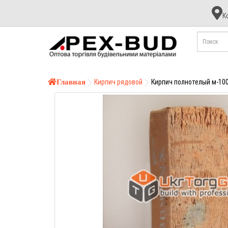
К
К
А
Б
Главная
Кирпич рядовой
Кирпич полнотелый м-10