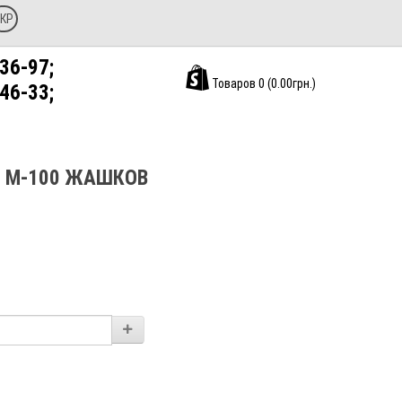
КР
36-97;
Товаров 0 (0.00грн.)
46-33;
 М-100 ЖАШКОВ