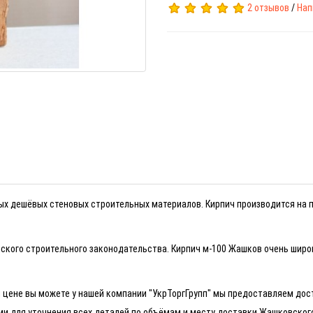
2 отзывов
/
Нап
х дешёвых стеновых строительных материалов. Кирпич производится на 
ского строительного законодательства. Кирпич м-100 Жашков очень широ
цене вы можете у нашей компании "УкрТоргГрупп" мы предоставляем дост
и для уточнения всех деталей по объёмам и месту доставки Жашковског