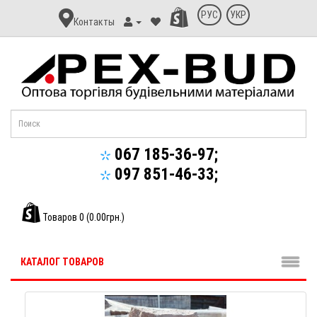
Контакт
РУС
УКР
Контакты
Апекс-
Буд
067 185-36-97;
097 851-46-33;
Товаров 0 (0.00грн.)
КАТАЛОГ ТОВАРОВ